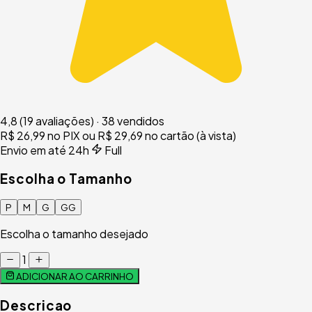
4,8
(19 avaliações)
·
38 vendidos
R$ 26,99
no PIX
ou R$ 29,69 no cartão (à vista)
Envio em até 24h
Full
Escolha o Tamanho
P
M
G
GG
Escolha o tamanho desejado
1
ADICIONAR AO CARRINHO
Descricao