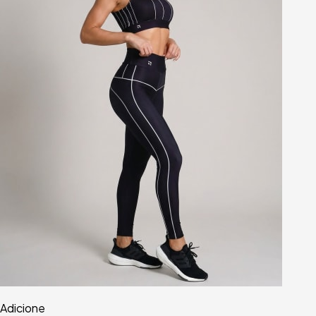
Adicione