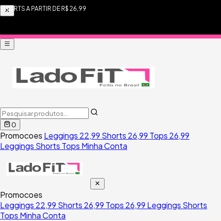
FRETE FIXO R$ 9,90 PARA TODO BRASIL
0
Promocoes
Leggings 22,99
Shorts 26,99
Tops 26,99
Leggings
Shorts
Tops
Minha Conta
Promocoes
Leggings 22,99
Shorts 26,99
Tops 26,99
Leggings
Shorts
Tops
Minha Conta