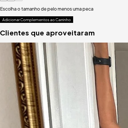
Escolha o tamanho de pelo menos uma peca
Adicionar Complementos ao Carrinho
Clientes que aproveitaram