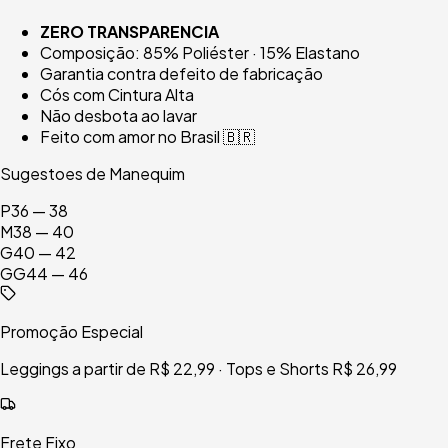
ZERO TRANSPARENCIA
Composição: 85% Poliéster · 15% Elastano
Garantia contra defeito de fabricação
Cós com Cintura Alta
Não desbota ao lavar
Feito com amor no Brasil 🇧🇷
Sugestoes de Manequim
P
36 — 38
M
38 — 40
G
40 — 42
GG
44 — 46
Promoção Especial
Leggings a partir de R$ 22,99 · Tops e Shorts R$ 26,99
Frete Fixo