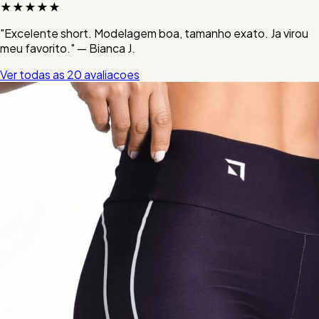
★★★★★
"Excelente short. Modelagem boa, tamanho exato. Ja virou
meu favorito." — Bianca J.
Ver todas as 20 avaliacoes