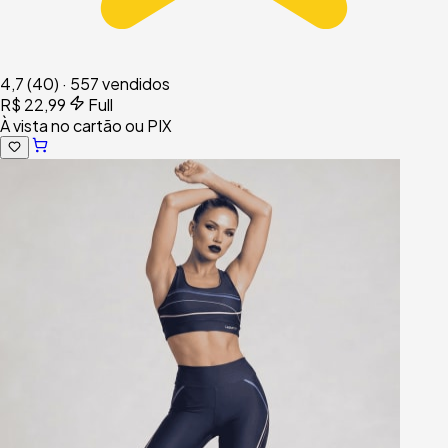
4,7
(40)
·
557 vendidos
R$ 22,99
Full
À vista no cartão ou PIX