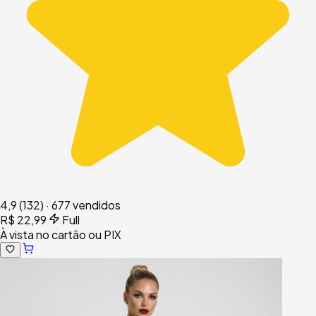
4,9
(132)
·
677 vendidos
R$ 22,99
Full
À vista no cartão ou PIX