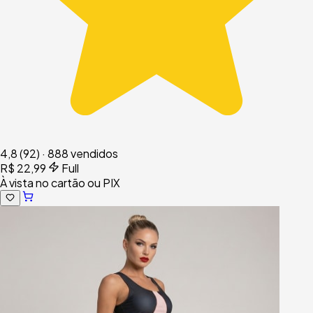
4,8
(92)
·
888 vendidos
R$ 22,99
Full
À vista no cartão ou PIX