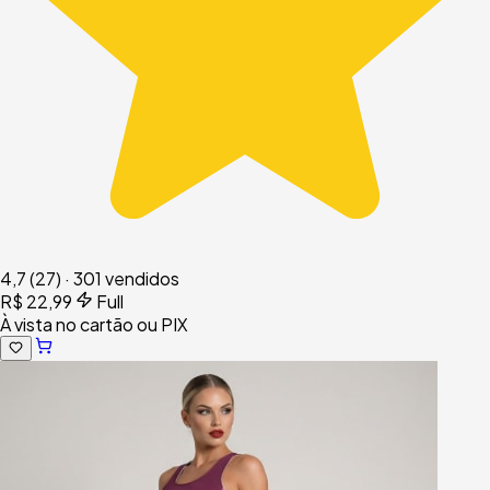
4,7
(27)
·
301 vendidos
R$ 22,99
Full
À vista no cartão ou PIX