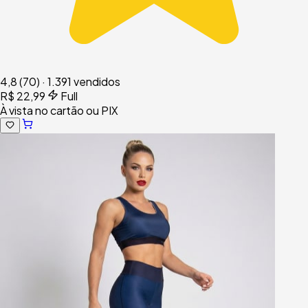
4,8
(70)
·
1.391 vendidos
R$ 22,99
Full
À vista no cartão ou PIX