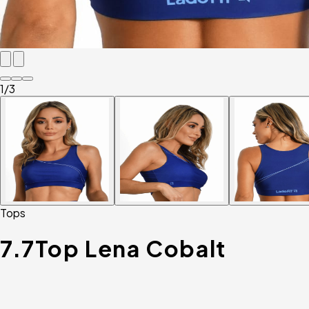
1
/3
Tops
7.7
Top Lena Cobalt