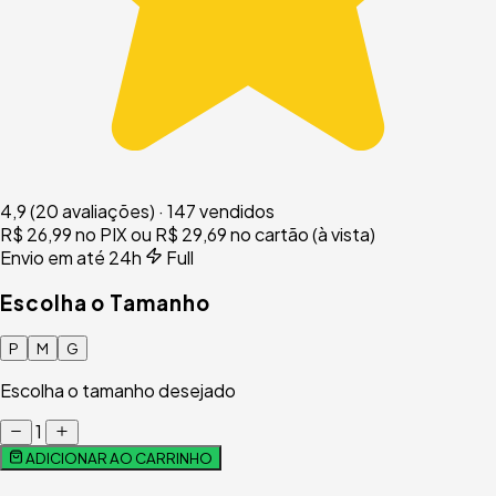
4,9
(20 avaliações)
·
147 vendidos
R$ 26,99
no PIX
ou R$ 29,69 no cartão (à vista)
Envio em até 24h
Full
Escolha o Tamanho
P
M
G
Escolha o tamanho desejado
1
ADICIONAR AO CARRINHO