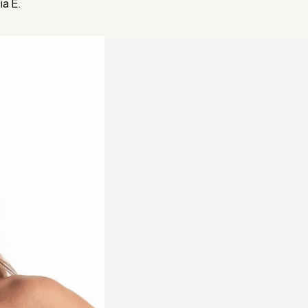
ia E.