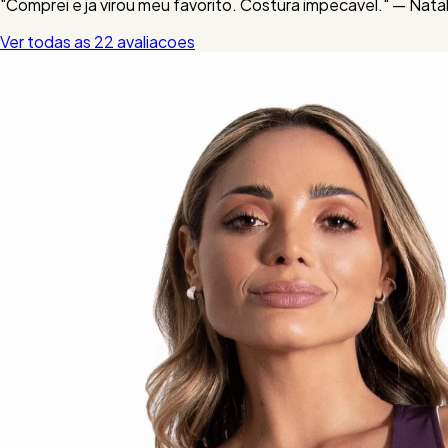
"Comprei e ja virou meu favorito. Costura impecavel." — Natal
Ver todas as 22 avaliacoes