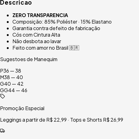
Descricao
ZERO TRANSPARENCIA
Composição: 85% Poliéster · 15% Elastano
Garantia contra defeito de fabricação
Cós com Cintura Alta
Não desbota ao lavar
Feito com amor no Brasil 🇧🇷
Sugestoes de Manequim
P
36 — 38
M
38 — 40
G
40 — 42
GG
44 — 46
Promoção Especial
Leggings a partir de R$ 22,99 · Tops e Shorts R$ 26,99