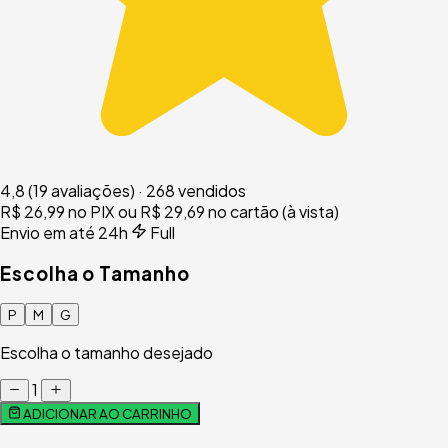
4,8
(19 avaliações)
·
268 vendidos
R$ 26,99
no PIX
ou R$ 29,69 no cartão (à vista)
Envio em até 24h
Full
Escolha o Tamanho
P
M
G
Escolha o tamanho desejado
1
ADICIONAR AO CARRINHO