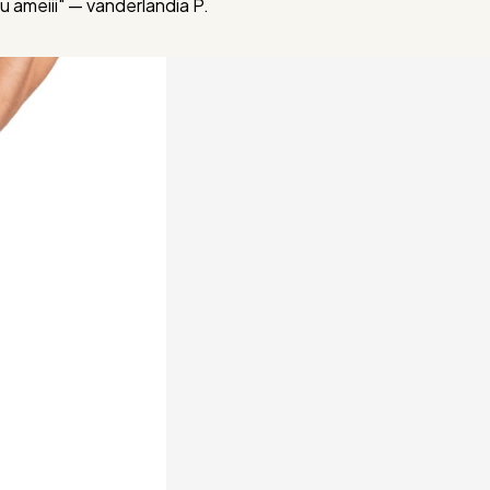
 ameiii" — vanderlandia P.