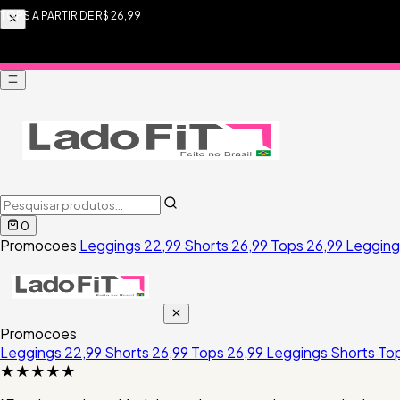
SHORTS A PARTIR DE R$ 26,99
0
Promocoes
Leggings 22,99
Shorts 26,99
Tops 26,99
Leggin
Promocoes
Leggings 22,99
Shorts 26,99
Tops 26,99
Leggings
Shorts
To
★★★★★