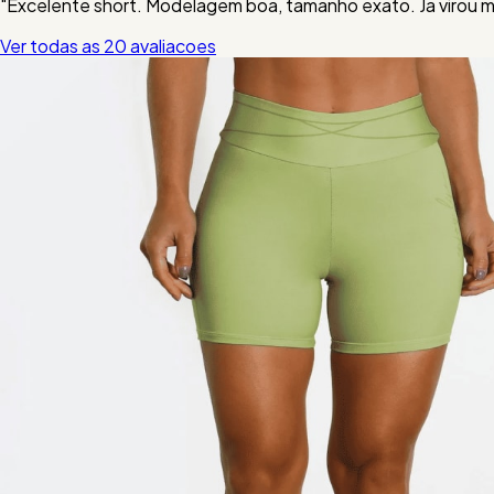
"Excelente short. Modelagem boa, tamanho exato. Ja virou me
Ver todas as 20 avaliacoes