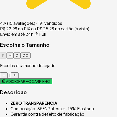
4,9
(15 avaliações)
·
191 vendidos
R$ 22,99
no PIX
ou R$ 25,29 no cartão (à vista)
Envio em até 24h
Full
Escolha o Tamanho
P
M
G
GG
Escolha o tamanho desejado
1
ADICIONAR AO CARRINHO
Descricao
ZERO TRANSPARENCIA
Composição: 85% Poliéster · 15% Elastano
Garantia contra defeito de fabricação