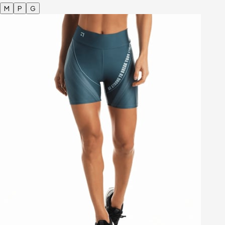
M
P
G