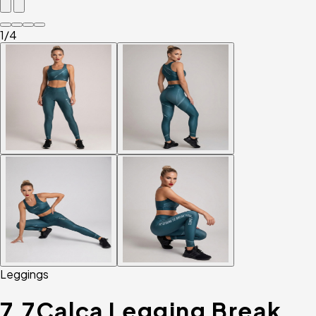
1
/4
Leggings
7.7
Calça Legging Break