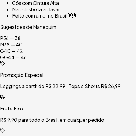
Cós com Cintura Alta
Não desbota ao lavar
Feito com amor no Brasil 🇧🇷
Sugestoes de Manequim
P
36 — 38
M
38 — 40
G
40 — 42
GG
44 — 46
Promoção Especial
Leggings a partir de R$ 22,99 · Tops e Shorts R$ 26,99
Frete Fixo
R$ 9,90 para todo o Brasil, em qualquer pedido