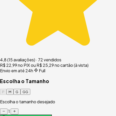
4,8
(15 avaliações)
·
72 vendidos
R$ 22,99
no PIX
ou R$ 25,29 no cartão (à vista)
Envio em até 24h
Full
Escolha o Tamanho
P
M
G
GG
Escolha o tamanho desejado
1