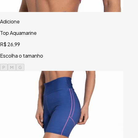
Adicione
Top Aquamarine
R$ 26,99
Escolha o tamanho
P
M
G