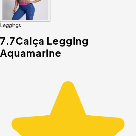
Leggings
7.7
Calça Legging
Aquamarine